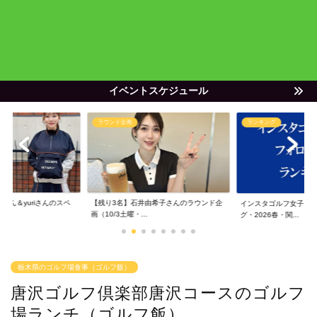
イベントスケジュール
ラウンド企画
ランキング
ゃん＆yuriさんのスペ
【残り3名】石井由希子さんのラウンド企
インスタゴルフ女子フ
画（10/3土曜・...
グ・2026春・関...
栃木県のゴルフ場食事（ゴルフ飯）
唐沢ゴルフ倶楽部唐沢コースのゴルフ
場ランチ（ゴルフ飯）