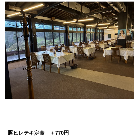
豚ヒレテキ定食 ＋770円