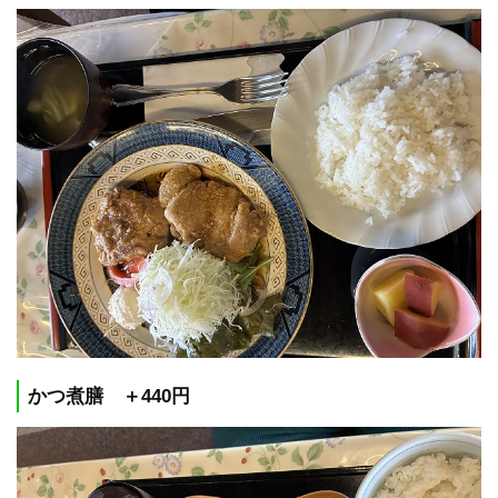
かつ煮膳 ＋440円