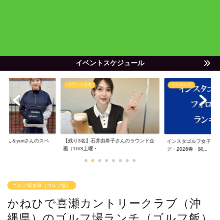
イベントスケジュール
ラウンド企画
ランキング
ゃん＆yuriさんのスペ
【残り3名】石井由希子さんのラウンド企
インスタゴルフ女子フ
画（10/3土曜・...
グ・2026春・関...
ゴルフ場食事（ゴルフ飯）
かねひで喜瀬カントリークラブ（沖
縄県）のゴルフ場ランチ（ゴルフ飯）