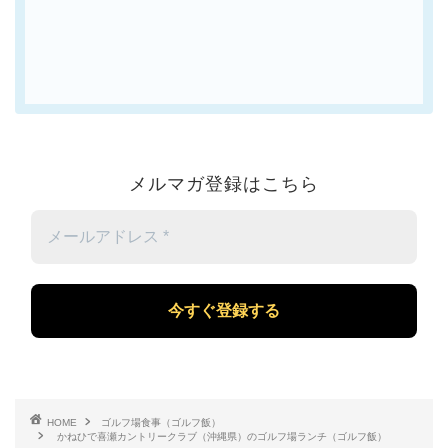
メルマガ登録はこちら
メ
ー
ル
ア
ド
レ
ス
*
HOME
ゴルフ場食事（ゴルフ飯）
かねひで喜瀬カントリークラブ（沖縄県）のゴルフ場ランチ（ゴルフ飯）