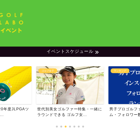
イベントスケジュール
フ女子
ランキング
別美女ゴルファー特集・一緒に
男子プロゴルファー・インスタグラ
女
ドできる ゴルフ女...
ム・フォロワー数ランキン...
ム