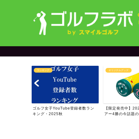
グ
オリジナルグッズ
ゴル
子YouTube登録者数ラン
【限定発売中】2020年度JLPGAツ
世代
2025秋
アー4勝の今話題の...
ラウン