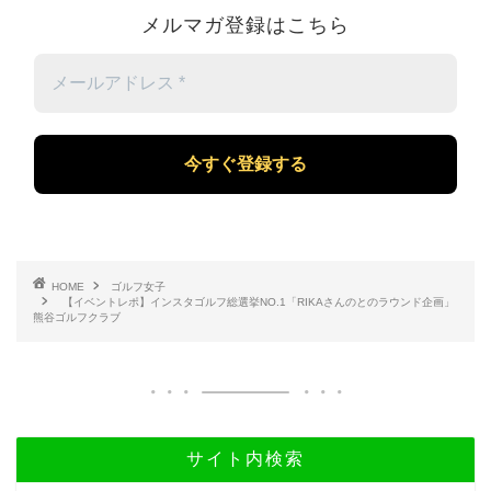
メルマガ登録はこちら
メ
ー
ル
ア
ド
レ
ス
*
HOME
ゴルフ女子
【イベントレポ】インスタゴルフ総選挙NO.1「RIKAさんのとのラウンド企画」
熊谷ゴルフクラブ
サイト内検索