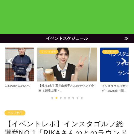
イベントスケジュール
ラウンド企画
ランキング
ゃん＆yuriさんのスペ
【残り3名】石井由希子さんのラウンド企
インスタゴルフ女子フ
画（10/3土曜・...
グ・2026春・関...
ゴルフ女子
【イベントレポ】インスタゴルフ総
選挙NO.1「RIKAさんのとのラウンド