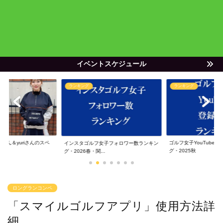
イベントスケジュール
ランキング
ランキング
ゃん＆yuriさんのスペ
ゴルフ女子YouTube
インスタゴルフ女子フォロワー数ランキン
グ・2025秋
グ・2026春・関...
ロングランコンペ
「スマイルゴルフアプリ」使用方法詳
細