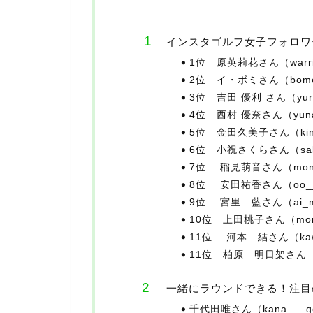
インスタゴルフ女子フォロワ
1位 原英莉花さん（warrior
2位 イ・ボミさん（bomee.
3位 吉田 優利 さん（yuri_
4位 西村 優奈さん（yunap
5位 金田久美子さん（kinku
6位 小祝さくらさん（sakura_
7位 稲見萌音さん（mone17
8位 安田祐香さん（oo____
9位 宮里 藍さん（ai_miy
10位 上田桃子さん（momo
11位 河本 結さん（kawamo
11位 柏原 明日架さん（asuk
一緒にラウンドできる！注目
千代田唯さん（kana___go