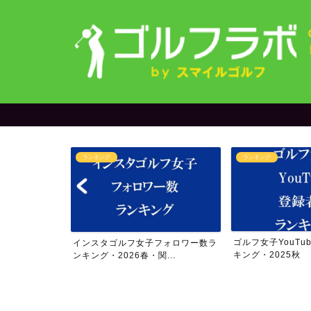
ランキング
オリジナ
ゴルフ女子YouTube登録者数ラン
【限定発
ルフ女子フォロワー数ラ
キング・2025秋
アー4勝の
026春・関...