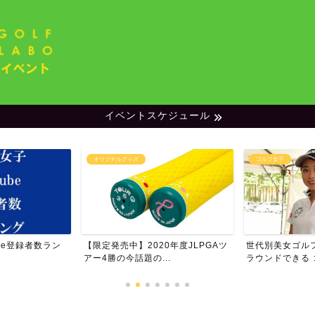
イベントスケジュール
ルグッズ
ゴルフ女子
ランキ
売中】2020年度JLPGAツ
世代別美女ゴルファー特集・一緒に
男子
今話題の...
ラウンドできる ゴルフ女...
ム・フ