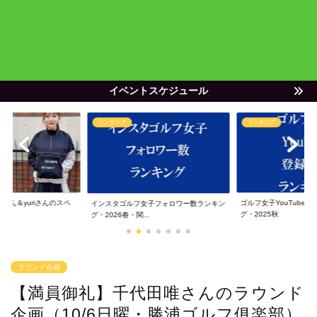
イベントスケジュール
ランキング
ランキング
ゃん＆yuriさんのスペ
ゴルフ女子YouTube
インスタゴルフ女子フォロワー数ランキン
グ・2025秋
グ・2026春・関...
ラウンド企画
【満員御礼】千代田唯さんのラウンド
企画（10/6日曜・勝浦ゴルフ俱楽部）