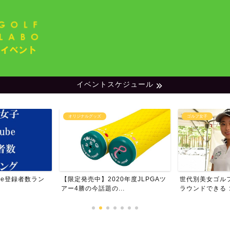
イベントスケジュール
オリジナルグッズ
ゴルフ女子
be登録者数ラン
【限定発売中】2020年度JLPGAツ
世代別美女ゴル
アー4勝の今話題の...
ラウンドできる ゴ