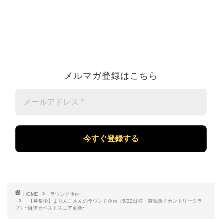
メルマガ登録はこちら
メ
ー
ル
ア
ド
レ
ス
*
HOME
ラウンド企画
【募集中】まりんこさんのラウンド企画（5/22日曜・東我孫子カントリークラ
ブ）~目指せベストスコア更新~