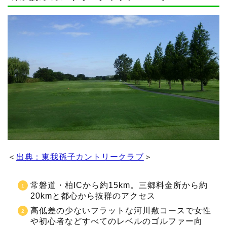
＜
出典：東我孫子カントリークラブ
＞
常磐道・柏ICから約15km。三郷料金所から約
20kmと都心から抜群のアクセス
高低差の少ないフラットな河川敷コースで女性
や初心者などすべてのレベルのゴルファー向