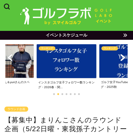
イベントスケジュール
ランキング
ランキング
ゃん＆yuriさんのスペ
ゴルフ女子YouTube
インスタゴルフ女子フォロワー数ランキン
グ・2025秋
グ・2026春・関...
ラウンド企画
【募集中】まりんこさんのラウンド
企画（5/22日曜・東我孫子カントリー