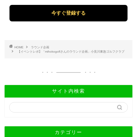
ル
ア
ド
レ
ス
*
HOME
ラウンド企画
【イベントレポ】「mihokogolfさんのラウンド企画」小見川東急ゴルフクラブ
サイト内検索
カテゴリー