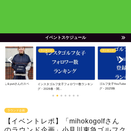
イベントスケジュール
ランキング
オリジナルグッズ
ゴルフ女子YouTube登録者数ランキン
【限定発売中】2020年度
子フォロワー数ランキン
グ・2025秋
勝の今話題の...
.
ラウンド企画
【イベントレポ】「mihokogolfさん
のラウンド企画」小見川東急ゴルフク