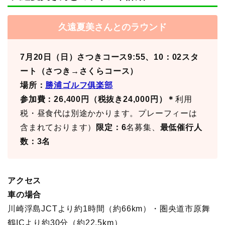
久遠夏美さんとのラウンド
7月20日（日）さつきコース9:55、10：02スタ
ート（さつき→さくらコース）
場所：
勝浦ゴルフ俱楽部
参加費：26,400円（税抜き24,000円）＊
利用
税・昼食代は別途かかります。プレーフィーは
含まれております）
限定：6
名募集、
最低催行人
数：3名
アクセス
車の場合
川崎浮島JCTより約1時間（約66km）・圏央道市原舞
鶴ICより約30分（約22.5km）