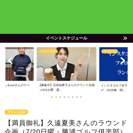
イベントスケジュール
ラウンド企画
ランキング
ゃん＆yuriさんのスペ
【募集中】石井由希子さんのラウンド企画
インスタゴルフ女子フ
（10/3土曜・霞...
グ・2026春・関...
ラウンド企画
【満員御礼】久遠夏美さんのラウンド
企画（7/20日曜・勝浦ゴルフ俱楽部）