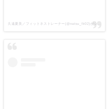
久遠夏美／フィットネストレーナー(@natsu_fit02)がシェアした投稿