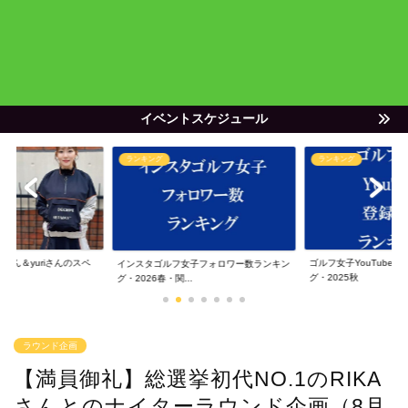
イベントスケジュール
ランキング
ランキング
ゃん＆yuriさんのスペ
ゴルフ女子YouTube
インスタゴルフ女子フォロワー数ランキン
グ・2025秋
グ・2026春・関...
ラウンド企画
【満員御礼】総選挙初代NO.1のRIKA
さんとのナイターラウンド企画（8月