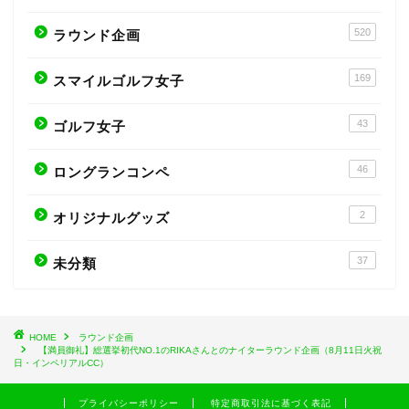
520
ラウンド企画
169
スマイルゴルフ女子
43
ゴルフ女子
46
ロングランコンペ
2
オリジナルグッズ
37
未分類
HOME
ラウンド企画
【満員御礼】総選挙初代NO.1のRIKAさんとのナイターラウンド企画（8月11日火祝
日・インペリアルCC）
プライバシーポリシー
特定商取引法に基づく表記