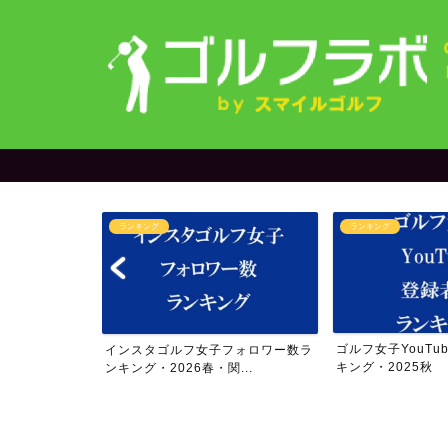
ランキング
オリジナルグッズ
ゴルフ女子YouTube登録者数ラン
【限定発売中】202
フォロワー数ラ
キング・2025秋
アー4勝の今話題の.
...