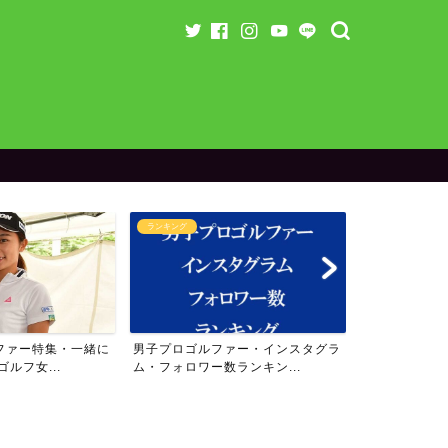
ランキング
ラウンド企画
ァー・インスタグラ
女子プロゴルファー・インスタグラ
【残り3名】り
ランキン...
ム・フォロワー数ランキン...
のスペシャル企