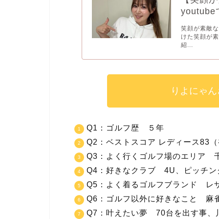
yout
笑顔が素敵な
けた笑顔が素
紹...
りよにゃん
Q1：ゴルフ歴 ５年
Q2：ベストスコア レディース83（初
Q3：よく行くゴルフ場のエリア 
Q4：好きなクラブ 4U、ピッチン
Q5：よく着るゴルフブランド レザ
Q6：ゴルフ以外に好きなこと 麻
Q7：叶えたい夢 70台を出す事