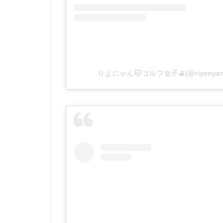
りよにゃん🐱ゴルフ女子⛳️(@riyonya