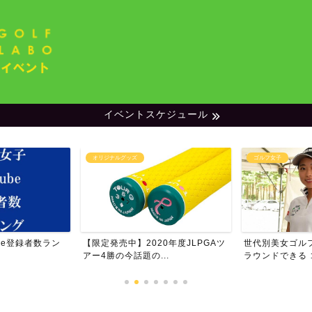
イベントスケジュール
ゴルフ女子
ランキング
0年度JLPGAツ
世代別美女ゴルファー特集・一緒に
男子プロゴルフ
..
ラウンドできる ゴルフ女...
ム・フォロワー数