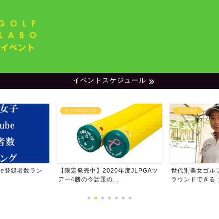
イベントスケジュール
ゴルフ女子
ランキング
0年度JLPGAツ
世代別美女ゴルファー特集・一緒に
男子プロゴルフ
..
ラウンドできる ゴルフ女...
ム・フォロワー数