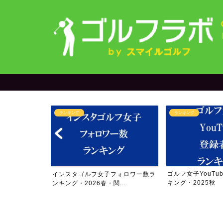
ランキング
オリジナルグッズ
ゴルフ女子YouTube登録者数ラン
【限定発売中】202
フォロワー数ラ
キング・2025秋
アー4勝の今話題の.
...