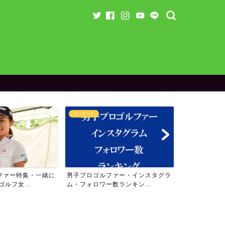
ランキング
ラウンド企画
ァー・インスタグラ
女子プロゴルファー・インスタグラ
【残り3名】り
ランキン...
ム・フォロワー数ランキン...
のスペシャル企