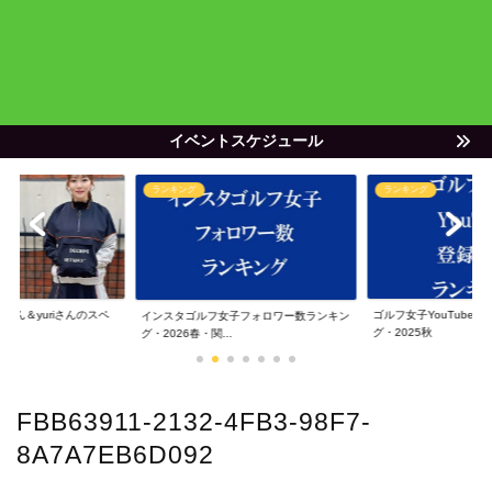
イベントスケジュール
ランキング
ランキング
ゃん＆yuriさんのスペ
ゴルフ女子YouTube
インスタゴルフ女子フォロワー数ランキン
グ・2025秋
グ・2026春・関...
FBB63911-2132-4FB3-98F7-
8A7A7EB6D092