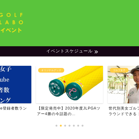
イベントスケジュール
オリジナルグッズ
ゴルフ女子
be登録者数ラン
【限定発売中】2020年度JLPGAツ
世代別美女ゴル
アー4勝の今話題の...
ラウンドできる ゴ