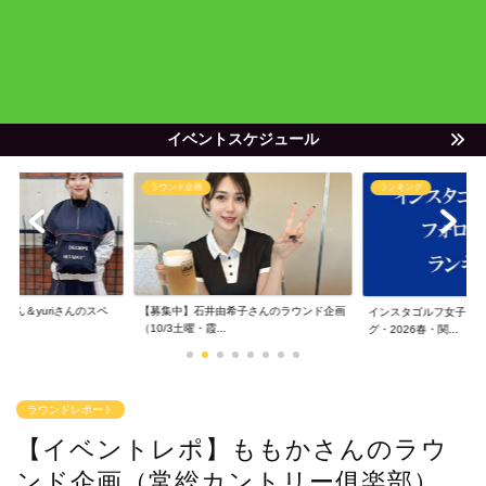
イベントスケジュール
ラウンド企画
ランキング
ゃん＆yuriさんのスペ
【募集中】石井由希子さんのラウンド企画
インスタゴルフ女子フ
（10/3土曜・霞...
グ・2026春・関...
ラウンドレポート
【イベントレポ】ももかさんのラウ
ンド企画（常総カントリー俱楽部）