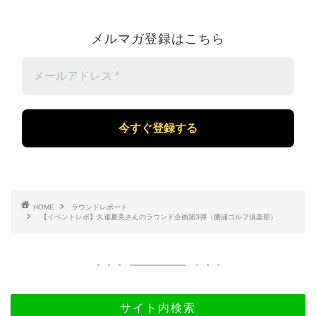
メルマガ登録はこちら
メ
ー
ル
ア
ド
レ
ス
*
HOME
ラウンドレポート
【イベントレポ】久遠夏美さんのラウンド企画第3弾（勝浦ゴルフ俱楽部）
サイト内検索