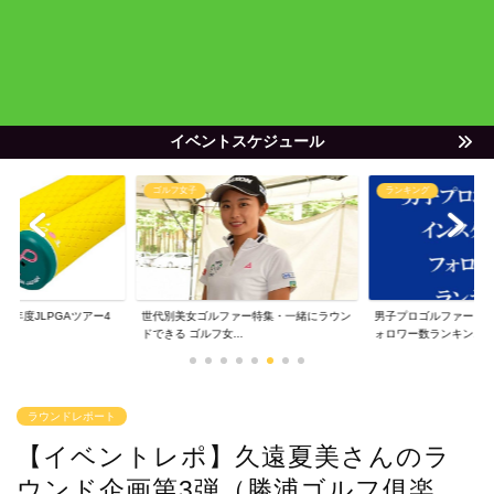
イベントスケジュール
ゴルフ女子
ランキング
20年度JLPGAツアー4
世代別美女ゴルファー特集・一緒にラウン
男子プロゴルファー・
ドできる ゴルフ女...
ォロワー数ランキン...
ラウンドレポート
【イベントレポ】久遠夏美さんのラ
ウンド企画第3弾（勝浦ゴルフ俱楽