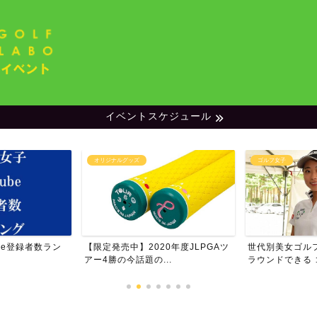
イベントスケジュール
オリジナルグッズ
ゴルフ女子
be登録者数ラン
【限定発売中】2020年度JLPGAツ
世代別美女ゴル
アー4勝の今話題の...
ラウンドできる ゴ