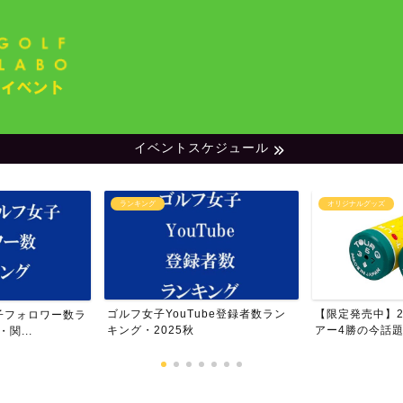
イベントスケジュール
ランキング
オリジナルグッズ
ゴルフ女子YouTube登録者数ラン
【限定発売中】20
子フォロワー数ラ
キング・2025秋
アー4勝の今話題の
関...