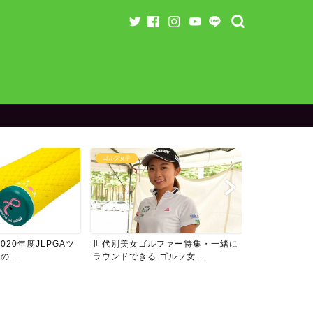
ゴルフ女子
20年度JLPGAツ
世代別美女ゴルファー特集・一緒に
...
ラウンドできる ゴルフ女...