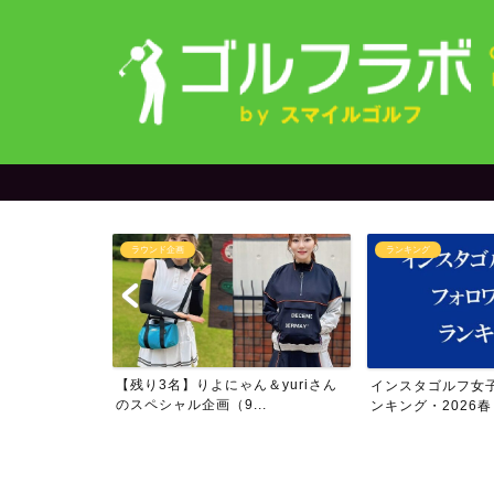
ラウンド企画
ランキング
・インスタグラ
【残り3名】りよにゃん＆yuriさん
インスタゴルフ女
ン...
のスペシャル企画（9...
ンキング・2026春・