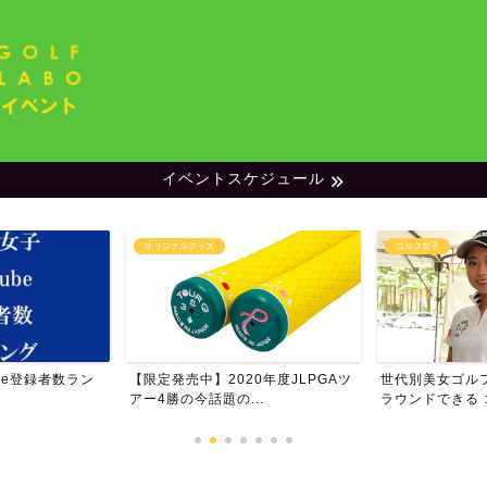
イベントスケジュール
オリジナルグッズ
ゴルフ女子
be登録者数ラン
【限定発売中】2020年度JLPGAツ
世代別美女ゴル
アー4勝の今話題の...
ラウンドできる ゴ