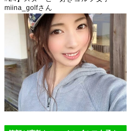
miina_golfさん