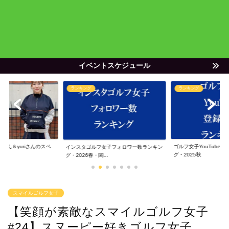
イベントスケジュール
ランキング
ランキング
ゃん＆yuriさんのスペ
ゴルフ女子YouTube
インスタゴルフ女子フォロワー数ランキン
グ・2025秋
グ・2026春・関...
スマイルゴルフ女子
【笑顔が素敵なスマイルゴルフ女子
#24】スヌーピー好きゴルフ女子