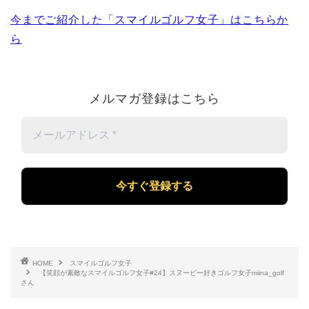
今までご紹介した「スマイルゴルフ女子」はこちらか
ら
メルマガ登録はこちら
メ
ー
ル
ア
ド
レ
ス
*
HOME
スマイルゴルフ女子
【笑顔が素敵なスマイルゴルフ女子#24】スヌーピー好きゴルフ女子miina_golf
さん