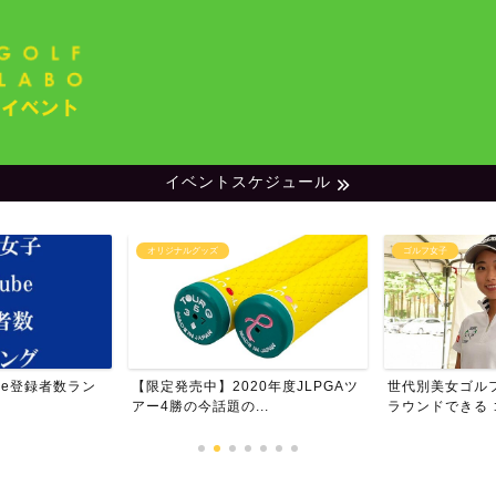
イベントスケジュール
ゴルフ女子
ランキング
020年度JLPGAツ
世代別美女ゴルファー特集・一緒に
男子プロゴ
の...
ラウンドできる ゴルフ女...
ム・フォロワ