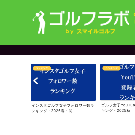
ランキング
オリジナルグッズ
ゴルフ女子YouTube登録者数ラン
【限定発売中】2
女子フォロワー数ラ
キング・2025秋
アー4勝の今話題
・関...