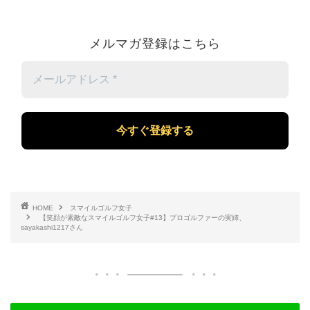
メルマガ登録はこちら
メ
ー
ル
ア
ド
レ
ス
*
HOME
スマイルゴルフ女子
【笑顔が素敵なスマイルゴルフ女子#13】プロゴルファーの実姉、
sayakashi1217さん