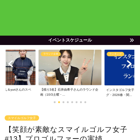
イベントスケジュール
ラウンド企画
ランキング
ゃん＆yuriさんのスペ
【残り3名】石井由希子さんのラウンド企
インスタゴルフ女子フ
画（10/3土曜・...
グ・2026春・関...
スマイルゴルフ女子
【笑顔が素敵なスマイルゴルフ女子
#13】プロゴルファーの実姉、