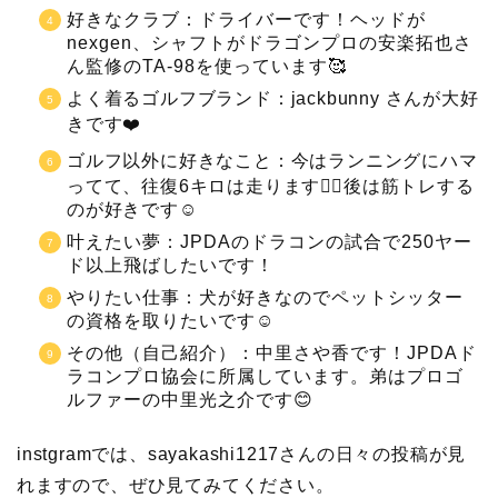
好きなクラブ：ドライバーです！ヘッドが
nexgen、シャフトがドラゴンプロの安楽拓也さ
ん監修のTA-98を使っています🥰
よく着るゴルフブランド：jackbunny さんが大好
きです❤️
ゴルフ以外に好きなこと：今はランニングにハマ
ってて、往復6キロは走ります🏃‍♀️後は筋トレする
のが好きです☺️
叶えたい夢：JPDAのドラコンの試合で250ヤー
ド以上飛ばしたいです！
やりたい仕事：犬が好きなのでペットシッター
の資格を取りたいです☺️
その他（自己紹介）：中里さや香です！JPDAド
ラコンプロ協会に所属しています。弟はプロゴ
ルファーの中里光之介です😊
instgramでは、sayakashi1217さんの日々の投稿が見
れますので、ぜひ見てみてください。