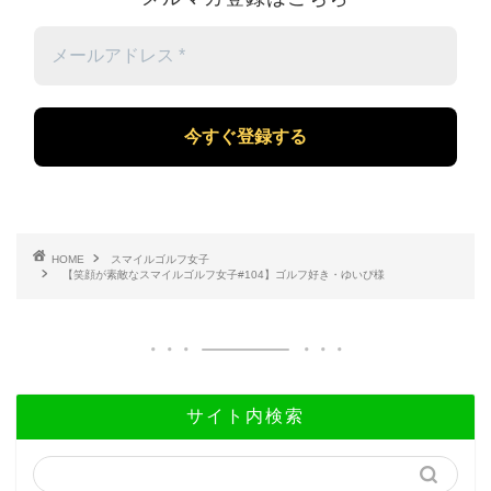
メ
ー
ル
ア
ド
レ
ス
*
HOME
スマイルゴルフ女子
【笑顔が素敵なスマイルゴルフ女子#104】ゴルフ好き・ゆいぴ様
サイト内検索