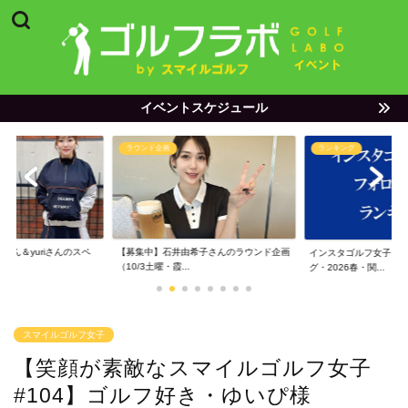
イベントスケジュール
ラウンド企画
ランキング
ゃん＆yuriさんのスペ
【募集中】石井由希子さんのラウンド企画
インスタゴルフ女子フ
（10/3土曜・霞...
グ・2026春・関...
スマイルゴルフ女子
【笑顔が素敵なスマイルゴルフ女子
#104】ゴルフ好き・ゆいぴ様