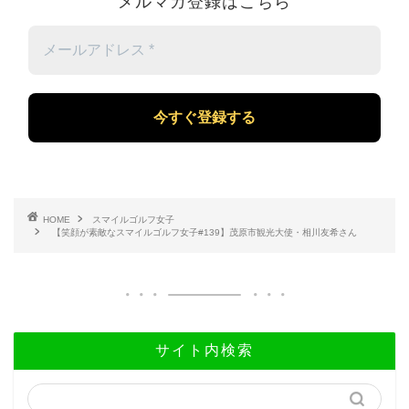
メルマガ登録はこちら
メ
ー
ル
ア
ド
レ
ス
*
HOME
スマイルゴルフ女子
【笑顔が素敵なスマイルゴルフ女子#139】茂原市観光大使・相川友希さん
サイト内検索