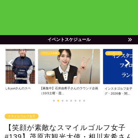
イベントスケジュール
ラウンド企画
ランキング
ゃん＆yuriさんのスペ
【募集中】石井由希子さんのラウンド企画
インスタゴルフ女子フ
（10/3土曜・霞...
グ・2026春・関...
スマイルゴルフ女子
【笑顔が素敵なスマイルゴルフ女子
#139】茂原市観光大使・相川友希さん