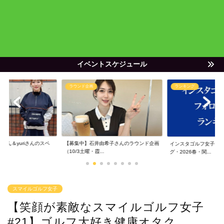
イベントスケジュール
ラウンド企画
ランキング
ゃん＆yuriさんのスペ
【募集中】石井由希子さんのラウンド企画
インスタゴルフ女子フ
（10/3土曜・霞...
グ・2026春・関...
スマイルゴルフ女子
【笑顔が素敵なスマイルゴルフ女子
#21】ゴルフ大好き健康オタク