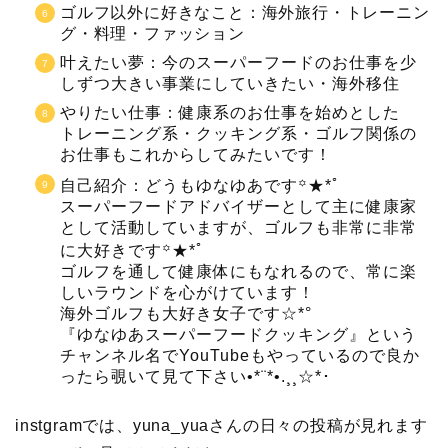
ゴルフ以外に好きなこと：海外旅行・トレーニン
グ・料理・ファッション
叶えたい夢：今のスーパーフードのお仕事を少
しずつ大きい事業にしていきたい・海外移住
やりたい仕事：健康系のお仕事を始めとした
トレーニング系・クッキング系・ゴルフ関係の
お仕事もこれからしてみたいです！
自己紹介：どうもゆなゆあです꙳★*ﾟ
スーパーフードアドバイザーとして主に健康家
として活動していますが、ゴルフも非常に非常
に大好きです꙳★*ﾟ
ゴルフを通して健康体にもなれるので、常に楽
しいラウンドを心がけています！
海外ゴルフも大好き女子です☆*°
『ゆなゆあスーパーフードクッキング』という
チャンネル名でYouTubeもやっているので良か
ったら覗いて見て下さい•*¨*•.¸¸☆*･
instgramでは、yuna_yuaさんの日々の投稿が見れます