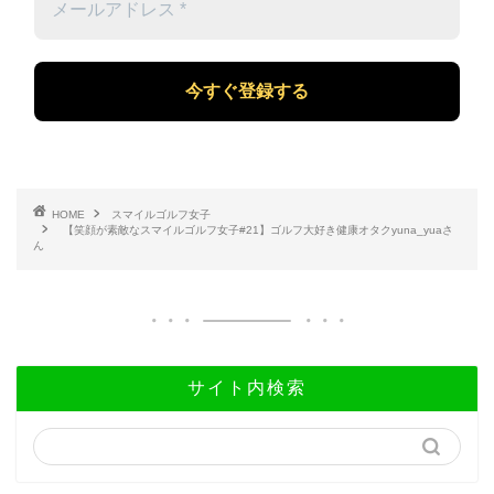
ー
ル
ア
ド
レ
ス
*
HOME
スマイルゴルフ女子
【笑顔が素敵なスマイルゴルフ女子#21】ゴルフ大好き健康オタクyuna_yuaさ
ん
サイト内検索