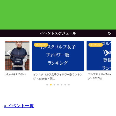
イベントスケジュール
ランキング
ランキング
ゃん＆yuriさんのスペ
ゴルフ女子YouTube
インスタゴルフ女子フォロワー数ランキン
グ・2025秋
グ・2026春・関...
« イベント一覧