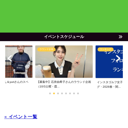
イベントスケジュール
ラウンド企画
ランキング
ゃん＆yuriさんのスペ
【募集中】石井由希子さんのラウンド企画
インスタゴルフ女子フ
（10/3土曜・霞...
グ・2026春・関...
« イベント一覧