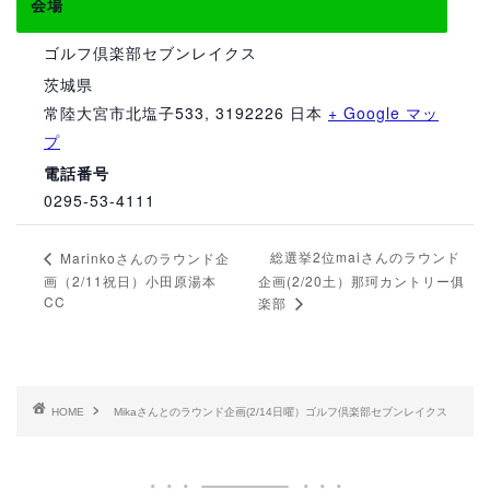
会場
ゴルフ倶楽部セブンレイクス
茨城県
常陸大宮市北塩子533
,
3192226
日本
+ Google マッ
プ
電話番号
0295-53-4111
総選挙2位maiさんのラウンド
Marinkoさんのラウンド企
画（2/11祝日）小田原湯本
企画(2/20土）那珂カントリー俱
CC
楽部
HOME
Mikaさんとのラウンド企画(2/14日曜）ゴルフ倶楽部セブンレイクス