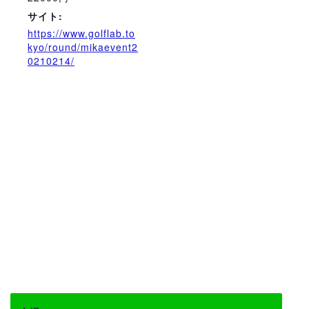
サイト:
https://www.golflab.to
kyo/round/mikaevent2
0210214/