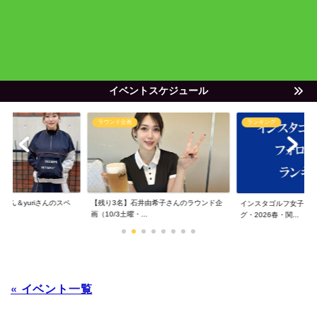
イベントスケジュール
ラウンド企画
ランキング
ゃん＆yuriさんのスペ
【残り3名】石井由希子さんのラウンド企
インスタゴルフ女子フ
画（10/3土曜・...
グ・2026春・関...
« イベント一覧