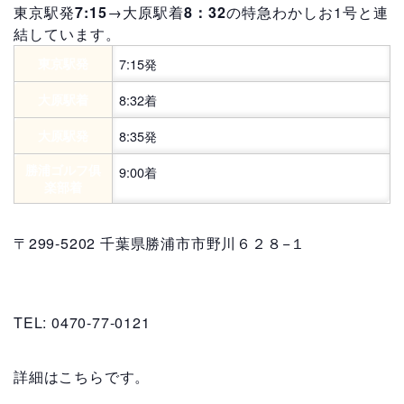
東京駅発
7:15
→大原駅着
8：32
の特急わかしお1号と連
結しています。
東京駅発
7:15発
大原駅着
8:32着
大原駅発
8:35発
勝浦ゴルフ俱
9:00着
楽部着
〒299-5202 千葉県勝浦市市野川６２８−１
TEL: 0470-77-0121
詳細はこちらです。