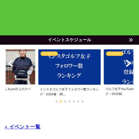
イベントスケジュール
ランキング
ランキング
ゃん＆yuriさんのスペ
ゴルフ女子YouTube
インスタゴルフ女子フォロワー数ランキン
グ・2025秋
グ・2026春・関...
« イベント一覧