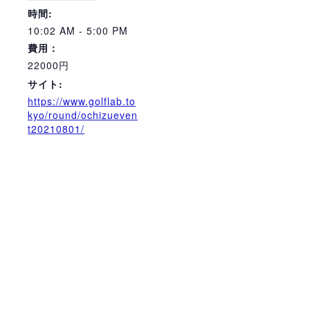
時間:
10:02 AM - 5:00 PM
費用：
22000円
サイト:
https://www.golflab.to
kyo/round/ochizueven
t20210801/