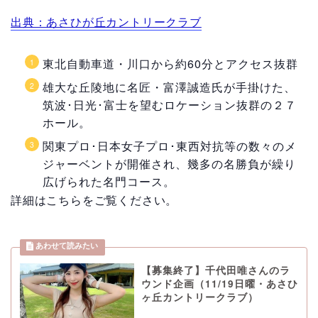
出典：あさひが丘カントリークラブ
東北自動車道・川口から約60分とアクセス抜群
雄大な丘陵地に名匠・富澤誠造氏が手掛けた、
筑波･日光･富士を望むロケーション抜群の２７
ホール。
関東プロ･日本女子プロ･東西対抗等の数々のメ
ジャーベントが開催され、幾多の名勝負が繰り
広げられた名門コース。
詳細はこちらをご覧ください。
【募集終了】千代田唯さんのラ
ウンド企画（11/19日曜・あさひ
ヶ丘カントリークラブ）