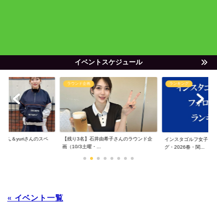
イベントスケジュール
ラウンド企画
ランキング
ゃん＆yuriさんのスペ
【残り3名】石井由希子さんのラウンド企
インスタゴルフ女子フ
画（10/3土曜・...
グ・2026春・関...
« イベント一覧