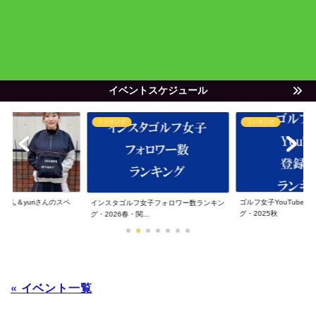
イベントスケジュール
ランキング
ランキング
ゃん＆yuriさんのスペ
ゴルフ女子YouTube
インスタゴルフ女子フォロワー数ランキン
グ・2025秋
グ・2026春・関...
« イベント一覧