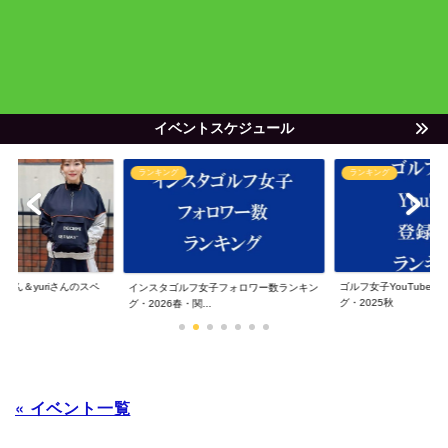
イベントスケジュール
ランキング
ランキング
ゃん＆yuriさんのスペ
ゴルフ女子YouTube
インスタゴルフ女子フォロワー数ランキン
グ・2025秋
グ・2026春・関...
« イベント一覧