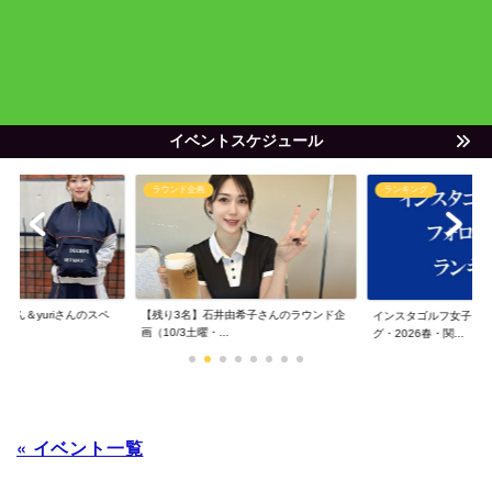
イベントスケジュール
ラウンド企画
ランキング
ゃん＆yuriさんのスペ
【残り3名】石井由希子さんのラウンド企
インスタゴルフ女子フ
画（10/3土曜・...
グ・2026春・関...
« イベント一覧