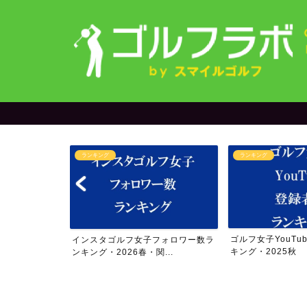
ランキング
オリジナルグ
ゴルフ女子YouTube登録者数ラン
【限定発売中
フ女子フォロワー数ラ
キング・2025秋
アー4勝の今
6春・関...