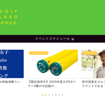
イベントスケジュール
ッズ
ゴルフ女子
ランキン
】2020年度JLPGAツ
世代別美女ゴルファー特集・一緒に
男子プロ
話題の...
ラウンドできる ゴルフ女...
ム・フォ