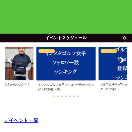
イベントスケジュール
ランキング
ランキング
ゃん＆yuriさんのスペ
ゴルフ女子YouTube
インスタゴルフ女子フォロワー数ランキン
グ・2025秋
グ・2026春・関...
« イベント一覧