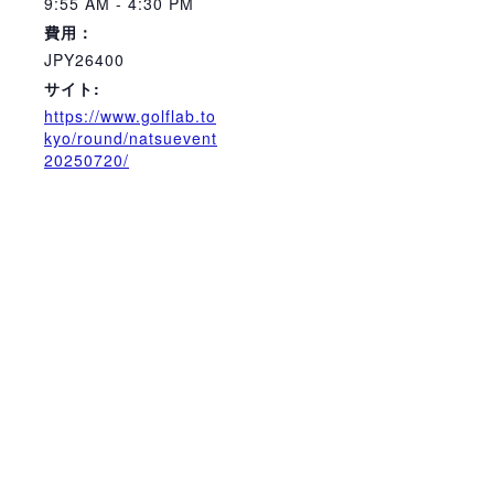
9:55 AM - 4:30 PM
費用：
JPY26400
サイト:
https://www.golflab.to
kyo/round/natsuevent
20250720/