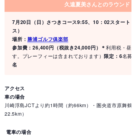
久遠夏美さんとのラウンド
7月20日（日）さつきコース9:55、10：02スター
ス）
場所：
勝浦ゴルフ俱楽部
参加費：26,400円（税抜き24,000円）＊
利用税・昼
す。プレーフィーは含まれております）
限定：6
名募
名
アクセス
車の場合
川崎浮島JCTより約1時間（約66km）・圏央道市原舞鶴I
22.5km）
電車の場合