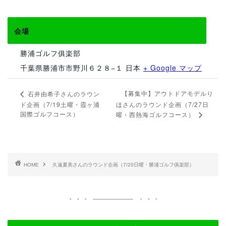
会場
勝浦ゴルフ俱楽部
千葉県勝浦市市野川６２８−１
日本
+ Google マップ
【募集中】アウトドアモデルり
石井由希子さんのラウン
ド企画（7/19土曜・霞ヶ浦
ほさんのラウンド企画（7/27日
国際ゴルフコース）
曜・西熱海ゴルフコース）
HOME
久遠夏美さんのラウンド企画（7/20日曜・勝浦ゴルフ俱楽部）